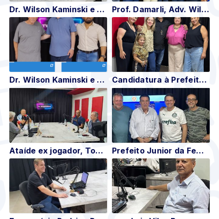
Dr. Wilson Kaminski e Dr. Petronio Cardoso
Prof. Damarli, Adv. Wilson Kaminski, Psi.Diego Bilatti, Psi.Alison Veronez e os jovens Thais Correia, Dante Guarnieri.
Dr. Wilson Kaminski e Psicólogo Diego Bilatti
Candidatura à Prefeita Jane Reis sua Vice Ana Paula Zardo e as candidatas Telma Lima , Damarli.
Ataíde ex jogador, Toninho diretor e treinador Apucarana sport, Rau César jornalista esportivo
Prefeito Junior da Femac