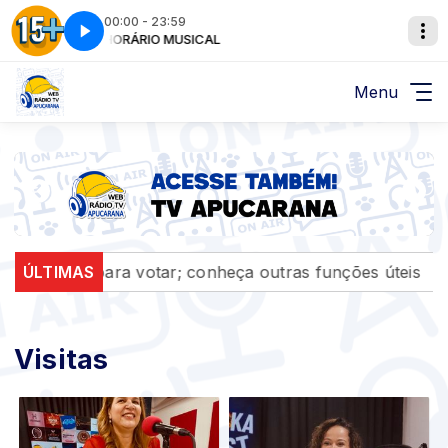
00:00 - 23:59
HORÁRIO MUSICAL
As 15 mais - Parte 2
Menu
nto para votar; conheça outras funções úteis
ÚLTIMAS
Arapon
Visitas