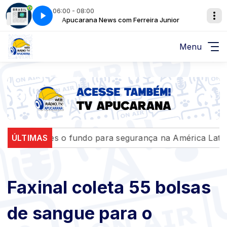
06:00 - 08:00
unior
Apucarana News com Ferreira Junior
Jornal repórter Brasil - Parte 2
Menu
lhões o fundo para segurança na América Latina
ÚLTIMAS
Cicl
Faxinal coleta 55 bolsas
de sangue para o