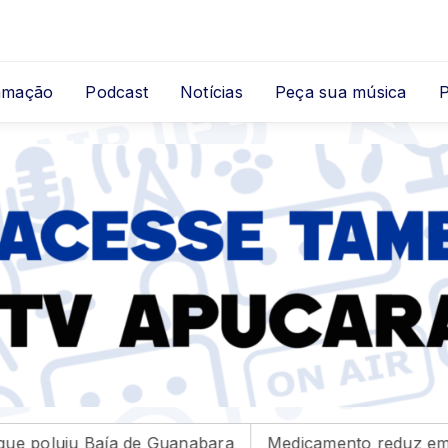
amação
Podcast
Notícias
Peça sua música
aía de Guanabara
Medicamento reduz em até 85% inter