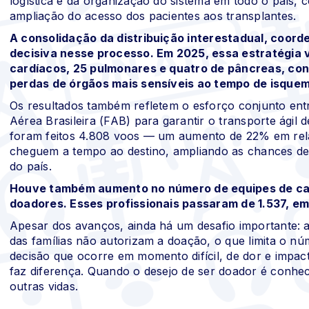
logística e da organização do sistema em todo o país, c
ampliação do acesso dos pacientes aos transplantes.
A consolidação da distribuição interestadual, coord
decisiva nesse processo. Em 2025, essa estratégia v
cardíacos, 25 pulmonares e quatro de pâncreas, cont
perdas de órgãos mais sensíveis ao tempo de isquem
Os resultados também refletem o esforço conjunto ent
Aérea Brasileira (FAB) para garantir o transporte ágil
foram feitos 4.808 voos — um aumento de 22% em rela
cheguem a tempo ao destino, ampliando as chances de t
do país.
Houve também aumento no número de equipes de capt
doadores. Esses profissionais passaram de 1.537, e
Apesar dos avanços, ainda há um desafio importante: a
das famílias não autorizam a doação, o que limita o nú
decisão que ocorre em momento difícil, de dor e impact
faz diferença. Quando o desejo de ser doador é conheci
outras vidas.