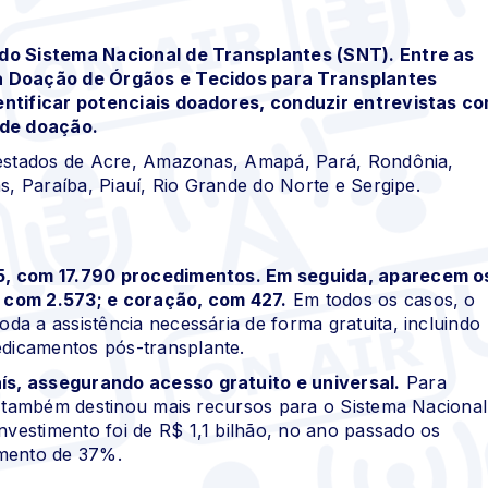
 do Sistema Nacional de Transplantes (SNT). Entre as
na Doação de Órgãos e Tecidos para Transplantes
entificar potenciais doadores, conduzir entrevistas c
 de doação.
s estados de Acre, Amazonas, Amapá, Pará, Rondônia,
s, Paraíba, Piauí, Rio Grande do Norte e Sergipe.
25, com 17.790 procedimentos. Em seguida, aparecem o
 com 2.573; e coração, com 427.
Em todos os casos, o
a a assistência necessária de forma gratuita, incluindo
dicamentos pós-transplante.
ís, assegurando acesso gratuito e universal.
Para
de também destinou mais recursos para o Sistema Nacional
vestimento foi de R$ 1,1 bilhão, no ano passado os
imento de 37%.