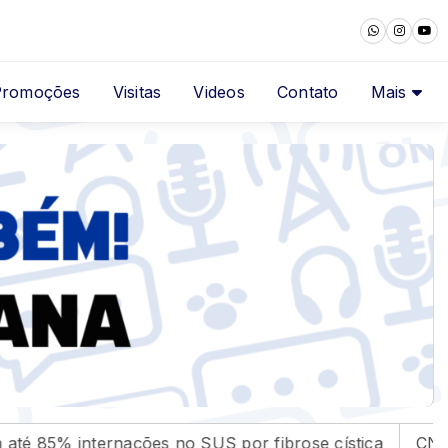
Promoções
Visitas
Videos
Contato
Mais
nações no SUS por fibrose cística
CNC: endividamen