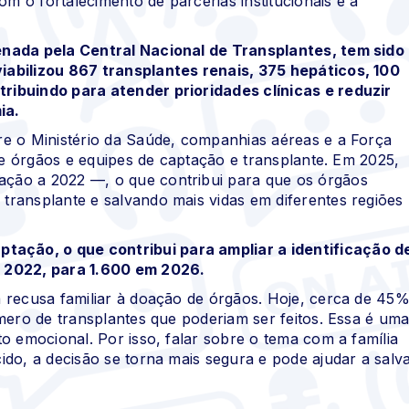
om o fortalecimento de parcerias institucionais e a
enada pela Central Nacional de Transplantes, tem sido
iabilizou 867 transplantes renais, 375 hepáticos, 100
ribuindo para atender prioridades clínicas e reduzir
ia.
re o Ministério da Saúde, companhias aéreas e a Força
 de órgãos e equipes de captação e transplante. Em 2025,
ção a 2022 —, o que contribui para que os órgãos
ransplante e salvando mais vidas em diferentes regiões
ação, o que contribui para ampliar a identificação d
m 2022, para 1.600 em 2026.
 recusa familiar à doação de órgãos. Hoje, cerca de 45
mero de transplantes que poderiam ser feitos. Essa é um
o emocional. Por isso, falar sobre o tema com a família
do, a decisão se torna mais segura e pode ajudar a salv