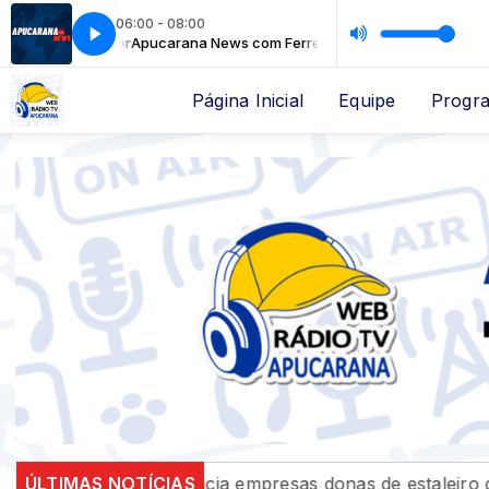
06:00 - 08:00
reira Junior
Apucarana News com Ferreira Junior
Página Inicial
Equipe
Progr
PF denuncia empresas donas de estaleiro que poluiu B
ÚLTIMAS NOTÍCIAS