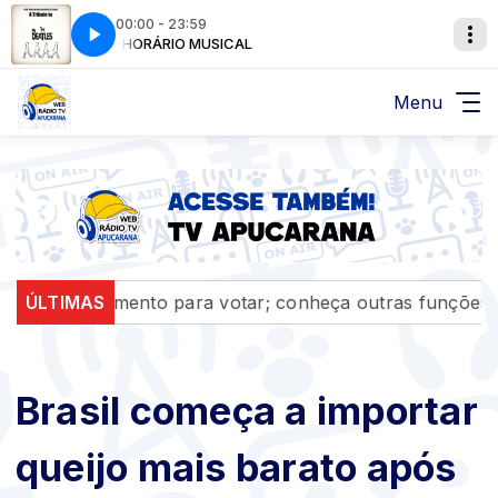
00:00 - 23:59
UR HANDS
HORÁRIO MUSICAL
BEATLES - I WANT TO HOLD YOUR HANDS
Menu
documento para votar; conheça outras funções úteis
ÚLTIMAS
Brasil começa a importar
queijo mais barato após