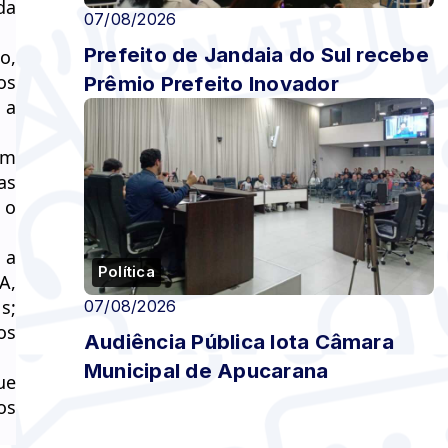
da
07/08/2026
Prefeito de Jandaia do Sul recebe
o,
os
Prêmio Prefeito Inovador
 a
ém
as
 o
 a
Política
A,
s;
07/08/2026
os
Audiência Pública lota Câmara
Municipal de Apucarana
ue
os