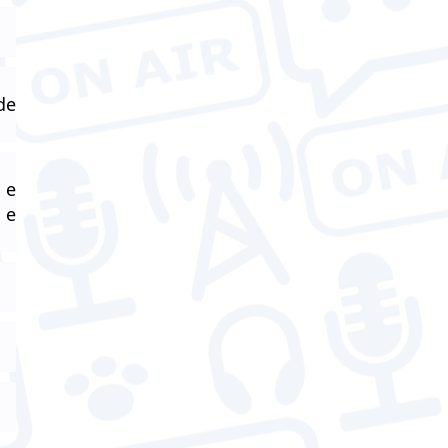
de
 e
 e