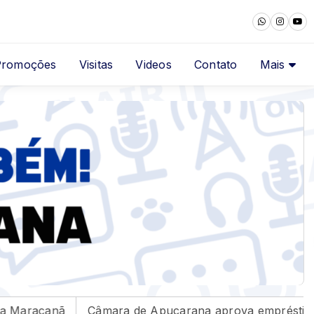
Promoções
Visitas
Videos
Contato
Mais
Apucarana aprova empréstimo de R$ 30 milhões
E-T