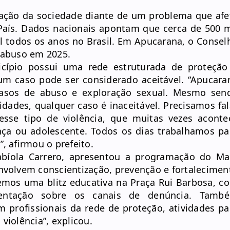
zação da sociedade diante de um problema que afe
País. Dados nacionais apontam que cerca de 500 m
l todos os anos no Brasil. Em Apucarana, o Consel
e abuso em 2025.
cípio possui uma rede estruturada de proteção
um caso pode ser considerado aceitável. “Apucara
sos de abuso e exploração sexual. Mesmo sen
ades, qualquer caso é inaceitável. Precisamos fal
esse tipo de violência, que muitas vezes aconte
ança ou adolescente. Todos os dias trabalhamos pa
, afirmou o prefeito.
 Fabíola Carrero, apresentou a programação do Ma
nvolvem conscientização, prevenção e fortalecimen
emos uma blitz educativa na Praça Rui Barbosa, c
rientação sobre os canais de denúncia. Tamb
m profissionais da rede de proteção, atividades pa
violência”, explicou.