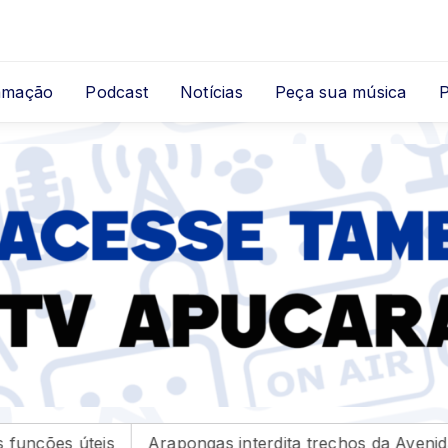
amação
Podcast
Notícias
Peça sua música
s interdita trechos da Avenida Maracanã
Câmara de 