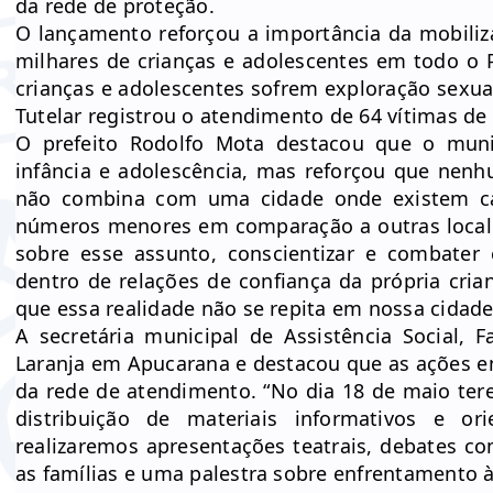
da rede de proteção.
O lançamento reforçou a importância da mobili
milhares de crianças e adolescentes em todo o 
crianças e adolescentes sofrem exploração sexua
Tutelar registrou o atendimento de 64 vítimas d
O prefeito Rodolfo Mota destacou que o muni
infância e adolescência, mas reforçou que nenh
não combina com uma cidade onde existem ca
números menores em comparação a outras localid
sobre esse assunto, conscientizar e combater 
dentro de relações de confiança da própria cri
que essa realidade não se repita em nossa cidade”
A secretária municipal de Assistência Social,
Laranja em Apucarana e destacou que as ações e
da rede de atendimento. “No dia 18 de maio ter
distribuição de materiais informativos e o
realizaremos apresentações teatrais, debates co
as famílias e uma palestra sobre enfrentamento à 