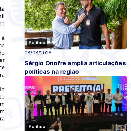
ta
il
ho
 à
Política
na
do
08/08/2026
ar
Sérgio Onofre amplia articulações
ce
políticas na região
ra
io
to
om
ém
ra
Política