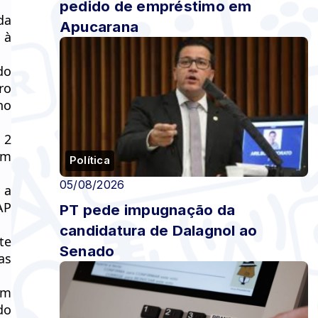
pedido de empréstimo em
da
Apucarana
 à
do
ro
no
 2
am
Política
05/08/2026
 a
AP
PT pede impugnação da
candidatura de Dalagnol ao
te
Senado
as
am
do