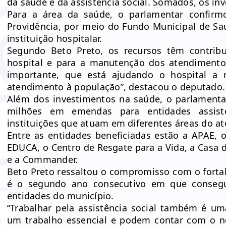
da saúde e da assistência social. Somados, os in
Para a área da saúde, o parlamentar confir
Providência, por meio do Fundo Municipal de Sa
instituição hospitalar.
Segundo Beto Preto, os recursos têm contribu
hospital e para a manutenção dos atendimento
importante, que está ajudando o hospital a
atendimento à população”, destacou o deputado.
Além dos investimentos na saúde, o parlamen
milhões em emendas para entidades assist
instituições que atuam em diferentes áreas do a
Entre as entidades beneficiadas estão a APAE, o
EDUCA, o Centro de Resgate para a Vida, a Casa 
e a Commander.
Beto Preto ressaltou o compromisso com o fortal
é o segundo ano consecutivo em que consegu
entidades do município.
“Trabalhar pela assistência social também é um
um trabalho essencial e podem contar com o n