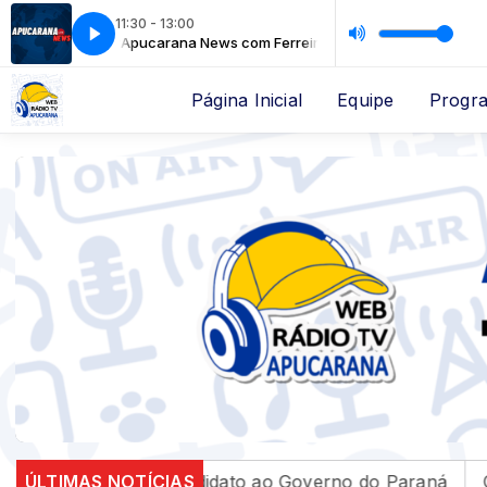
11:30 - 13:00
Apucarana News com Ferreira Junior
Apucarana News com
Página Inicial
Equipe
Progr
didato ao Governo do Paraná
ÚLTIMAS NOTÍCIAS
CBF reforça paralisação