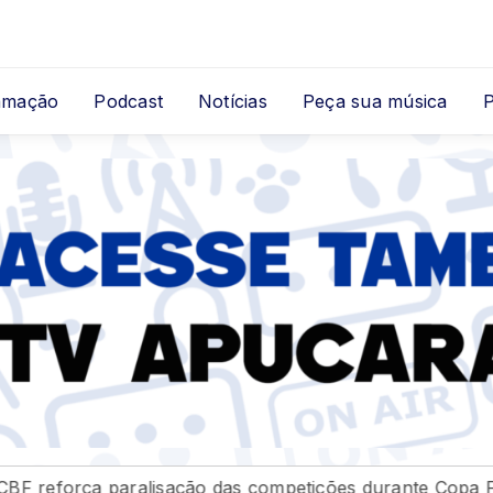
 Ferreira Junior
amação
Podcast
Notícias
Peça sua música
 das competições durante Copa Feminina em 2027
Fax