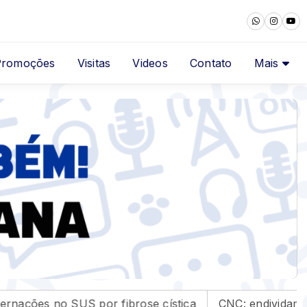
Promoções
Visitas
Videos
Contato
Mais
US por fibrose cística
CNC: endividamento das famíl