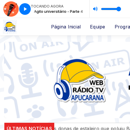
TOCANDO AGORA
 - Parte 4
Agito universitário - Parte 4
Página Inicial
Equipe
Progr
 empresas donas de estaleiro que poluiu Baía de Guana
ÚLTIMAS NOTÍCIAS