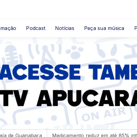
amação
Podcast
Notícias
Peça sua música
bara
Medicamento reduz em até 85% internações no S