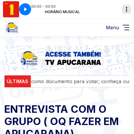
00:00 - 00:00
UDE
CAL
HORÁRIO MUSICAL
BEATLES - HEY JUDE
Menu
tulo serve como documento para votar; conheça outras f
ÚLTIMAS
ENTREVISTA COM O
GRUPO ( OQ FAZER EM
APUCARANA)