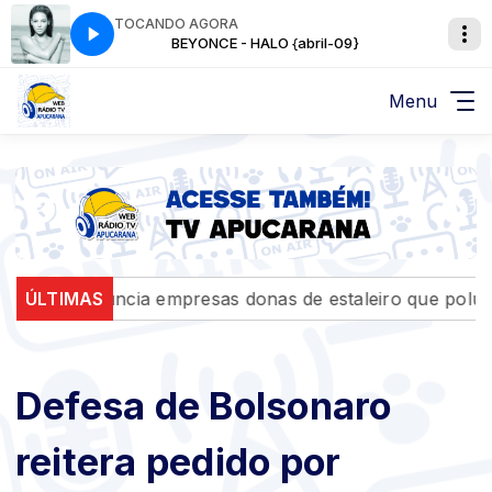
TOCANDO AGORA
9}
BEYONCE - HALO {abril-09}
Menu
 denuncia empresas donas de estaleiro que poluiu Baía
ÚLTIMAS
Defesa de Bolsonaro
reitera pedido por